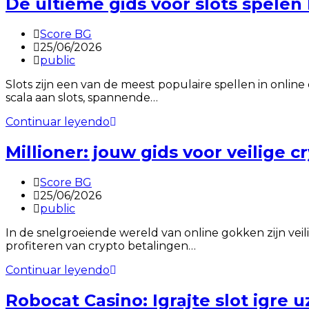
De ultieme gids voor slots spelen b
cluster
pays
Autor
Score BG
v
de
Publicación
25/06/2026
le
la
de
Categoría
public
fisherman
entrada:
la
de
od
Slots zijn een van de meest populaire spellen in onli
entrada:
la
Hacksaw
scala aan slots, spannende…
entrada:
Gaming
De
Continuar leyendo
ultieme
gids
Millioner: jouw gids voor veilige 
voor
slots
Autor
Score BG
spelen
de
Publicación
25/06/2026
bij
la
de
Categoría
public
Royalspinia
entrada:
la
de
Casino:
In de snelgroeiende wereld van online gokken zijn veili
entrada:
la
tips
profiteren van crypto betalingen…
entrada:
en
tricks
Millioner:
Continuar leyendo
jouw
gids
Robocat Casino: Igrajte slot igre 
voor