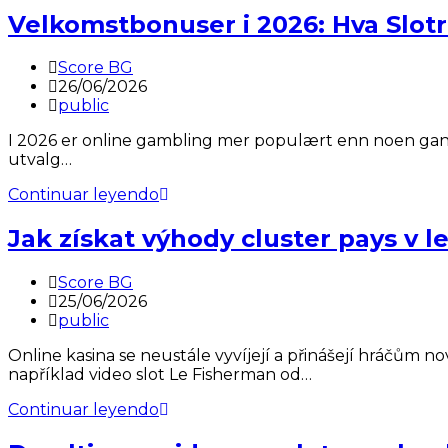
welcome
Velkomstbonuser i 2026: Hva Slotri
bonus
at
Autor
Score BG
Funky
de
Publicación
26/06/2026
Time
la
de
Categoría
public
Live:
entrada:
la
de
A
I 2026 er online gambling mer populært enn noen gang, 
entrada:
la
step-
utvalg…
entrada:
by-
step
Velkomstbonuser
Continuar leyendo
guide
i
for
2026:
Jak získat výhody cluster pays v
newcomers
Hva
Slotrize
Autor
Score BG
Play
de
Publicación
25/06/2026
Zone
la
de
Categoría
public
har
entrada:
la
de
å
Online kasina se neustále vyvíjejí a přinášejí hráčům n
entrada:
la
tilby
například video slot Le Fisherman od…
entrada:
Jak
Continuar leyendo
získat
výhody