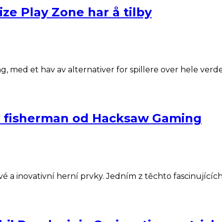
ze Play Zone har å tilby
med et hav av alternativer for spillere over hele verden
 le fisherman od Hacksaw Gaming
ové a inovativní herní prvky. Jedním z těchto fascinující