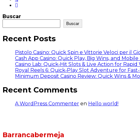
Games:
Ir
quick
a
access
Buscar
la
to
página
pengu
Buscar
siguiente
sport
and
Recent Posts
P2P
games
Pistolo Casino: Quick Spin e Vittorie Veloci per il 
Cash App Casino: Quick Play, Big Wins, and Mobile 
Casino Lab: Quick‑Hit Slots & Live Action for Rapid
Royal Reels 6: Quick‑Play Slot Adventure for Fas
Minimum Deposit Casino Review: Quick Wins & Mobil
Recent Comments
A WordPress Commenter
en
Hello world!
Barrancabermeja