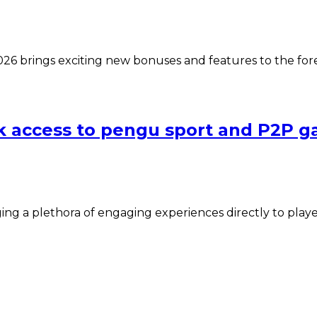
26 brings exciting new bonuses and features to the fore
ck access to pengu sport and P2P 
ing a plethora of engaging experiences directly to player