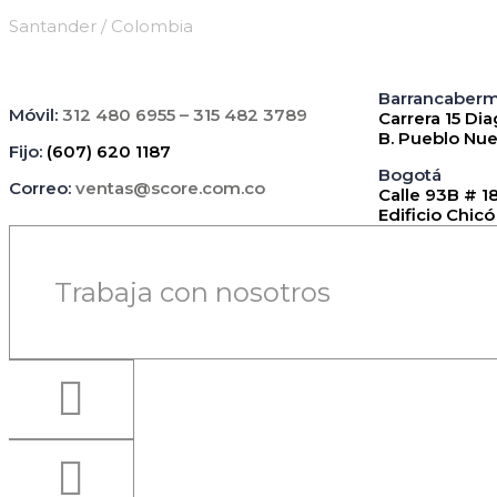
Santander / Colombia
Barrancaberm
Móvil:
312 480 6955 – 315 482 3789
Carrera 15 Dia
B. Pueblo Nu
Fijo:
(607) 620 1187
Bogotá
Correo:
ventas@score.com.co
Calle 93B # 18
Edificio Chic
Trabaja con nosotros