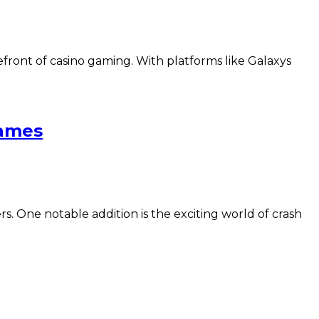
front of casino gaming. With platforms like Galaxys
games
s. One notable addition is the exciting world of crash