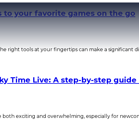
 to your favorite games on the go
the right tools at your fingertips can make a significant 
y Time Live: A step-by-step guid
e both exciting and overwhelming, especially for newcome