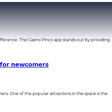
difference. The Casino Pinco app stands out by providing
e for newcomers
rs. One of the popular attractions in this space is the