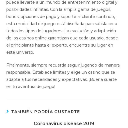
puede llevarte a un mundo de entretenimiento digital y
posibilidades infinitas. Con la amplia gama de juegos,
bonos, opciones de pago y soporte al cliente continuo,
esta modalidad de juego está diseñada para satisfacer a
todos los tipos de jugadores. La evolución y adaptación
de los casinos online garantizan que cada usuario, desde
el principiante hasta el experto, encuentre su lugar en
este universo.
Finalmente, siempre recuerda seguir jugando de manera
responsable. Establece límites y elige un casino que se
adapte a tus necesidades y expectativas. ¡Buena suerte
en tu aventura de juego!
TAMBIÉN PODRÍA GUSTARTE
Coronavirus disease 2019