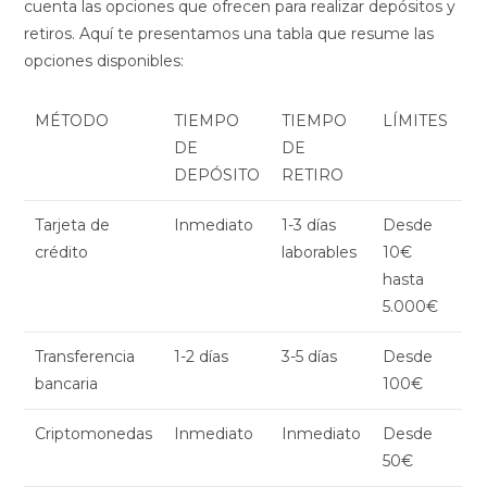
cuenta las opciones que ofrecen para realizar depósitos y
retiros. Aquí te presentamos una tabla que resume las
opciones disponibles:
MÉTODO
TIEMPO
TIEMPO
LÍMITES
DE
DE
DEPÓSITO
RETIRO
Tarjeta de
Inmediato
1-3 días
Desde
crédito
laborables
10€
hasta
5.000€
Transferencia
1-2 días
3-5 días
Desde
bancaria
100€
Criptomonedas
Inmediato
Inmediato
Desde
50€