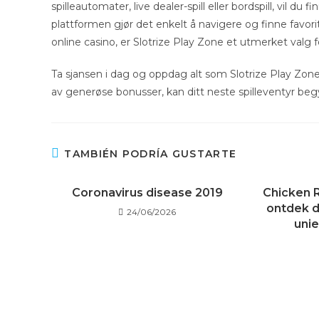
spilleautomater, live dealer-spill eller bordspill, vil 
plattformen gjør det enkelt å navigere og finne favorit
online casino, er Slotrize Play Zone et utmerket valg f
Ta sjansen i dag og oppdag alt som Slotrize Play Zone 
av generøse bonusser, kan ditt neste spilleventyr beg
TAMBIÉN PODRÍA GUSTARTE
Coronavirus disease 2019
Chicken 
ontdek d
24/06/2026
uni