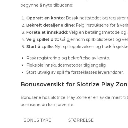
begynne å nyte tilbudene:
Opprett en konto:
Besøk nettstedet og registrer
Bekreft detaljene dine:
Følg instruksene for å veri
Foreta et innskudd:
Velg en betalingsmetode og se
Velg spillet ditt:
Gå gjennom spillbiblioteket og vel
Start å spille:
Nyt spillopplevelsen og husk å sjekke
Rask registrering og bekreftelse av konto.
Fleksible innskuddsmetoder tilgjengelig.
Stort utvalg av spill fra førsteklasses leverandører.
Bonusoversikt for Slotrize Play Zo
Bonusene hos Slotrize Play Zone er en av de mest til
bonusene du kan forvente:
BONUS TYPE
STØRRELSE