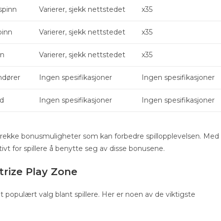
spinn
Varierer, sjekk nettstedet
x35
pinn
Varierer, sjekk nettstedet
x35
nn
Varierer, sjekk nettstedet
x35
ndører
Ingen spesifikasjoner
Ingen spesifikasjoner
rd
Ingen spesifikasjoner
Ingen spesifikasjoner
 en rekke bonusmuligheter som kan forbedre spillopplevelsen. Med
ivt for spillere å benytte seg av disse bonusene.
otrize Play Zone
t populært valg blant spillere. Her er noen av de viktigste