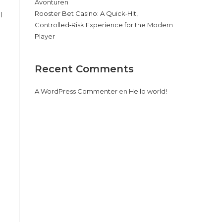
Avonturen
Rooster Bet Casino: A Quick‑Hit,
I
Controlled‑Risk Experience for the Modern
Player
Recent Comments
A WordPress Commenter
en
Hello world!