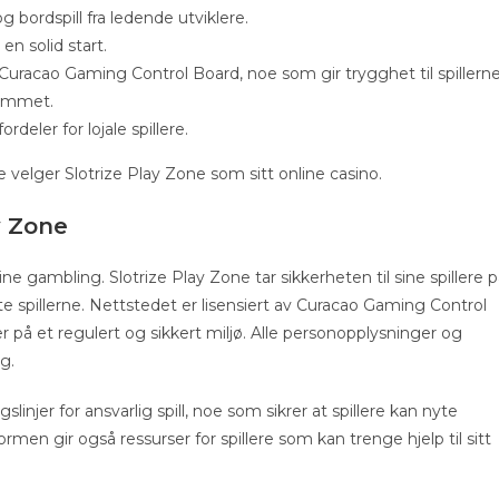
 bordspill fra ledende utviklere.
en solid start.
 Curacao Gaming Control Board, noe som gir trygghet til spillerne
hjemmet.
deler for lojale spillere.
e velger Slotrize Play Zone som sitt online casino.
ay Zone
ine gambling. Slotrize Play Zone tar sikkerheten til sine spillere 
te spillerne. Nettstedet er lisensiert av Curacao Gaming Control
 på et regulert og sikkert miljø. Alle personopplysninger og
g.
gslinjer for ansvarlig spill, noe som sikrer at spillere kan nyte
men gir også ressurser for spillere som kan trenge hjelp til sitt