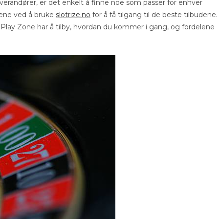
leverandører, er det enkelt å finne noe som passer for enhver
lene ved å bruke
slotrize.no
for å få tilgang til de beste tilbudene. 
e Play Zone har å tilby, hvordan du kommer i gang, og fordelene