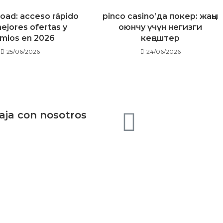
road: acceso rápido
pinco casino’да покер: жаңы
mejores ofertas y
оюнчу үчүн негизги
mios en 2026
кеңештер
25/06/2026
24/06/2026
aja con nosotros