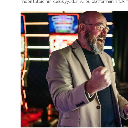
mobil tətbiqinin xüsusiyyətləri və bu platformanın təkl