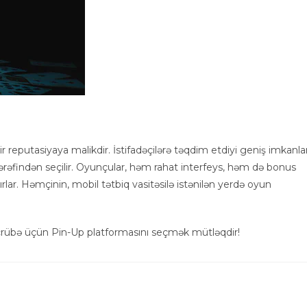
reputasiyaya malikdir. İstifadəçilərə təqdim etdiyi geniş imkanla
tərəfindən seçilir. Oyunçular, həm rahat interfeys, həm də bonus
ırlar. Həmçinin, mobil tətbiq vasitəsilə istənilən yerdə oyun
 təcrübə üçün Pin-Up platformasını seçmək mütləqdir!