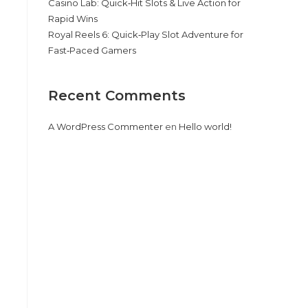
Casino Lab: Quick‑Hit Slots & Live Action for
Rapid Wins
Royal Reels 6: Quick‑Play Slot Adventure for
Fast‑Paced Gamers
Recent Comments
A WordPress Commenter
en
Hello world!