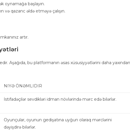
ərək oynamağa başlayın.
n və qazanc əldə etməyə çalışın.
mkanınız artır.
ətləri
dir. Aşağıda, bu platformanın əsas xüsusiyyətlərini daha yaxında
NIYƏ ÖNƏMLIDIR
İstifadəçilər sevdikləri idman növlərində mərc edə bilərlər.
Oyunçular, oyunun gedişatına uyğun olaraq mərclərini
dəyişdirə bilərlər.