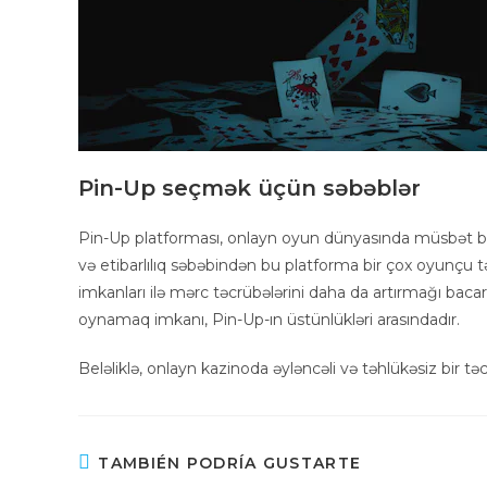
Pin-Up seçmək üçün səbəblər
Pin-Up platforması, onlayn oyun dünyasında müsbət bir 
və etibarlılıq səbəbindən bu platforma bir çox oyunçu 
imkanları ilə mərc təcrübələrini daha da artırmağı bacar
oynamaq imkanı, Pin-Up-ın üstünlükləri arasındadır.
Beləliklə, onlayn kazinoda əyləncəli və təhlükəsiz bir
TAMBIÉN PODRÍA GUSTARTE