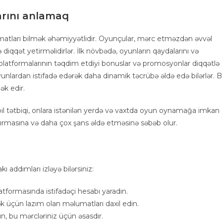
arını anlamaq
tları bilmək əhəmiyyətlidir. Oyunçular, mərc etməzdən əvvəl
diqqət yetirməlidirlər. İlk növbədə, oyunların qaydalarını və
o platformalarının təqdim etdiyi bonuslar və promosyonlar diqqətlə
yunlardan istifadə edərək daha dinamik təcrübə əldə edə bilərlər. 
ək edir.
il tətbiqi, onlara istənilən yerdə və vaxtda oyun oynamağa imkan
yırmasına və daha çox şans əldə etməsinə səbəb olur.
ddımları izləyə bilərsiniz:
atformasında istifadəçi hesabı yaradın.
 üçün lazım olan məlumatları daxil edin.
ın, bu mərcləriniz üçün əsasdır.