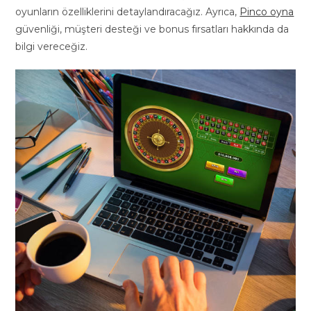
oyunların özelliklerini detaylandıracağız. Ayrıca,
Pinco oyna
güvenliği, müşteri desteği ve bonus fırsatları hakkında da
bilgi vereceğiz.