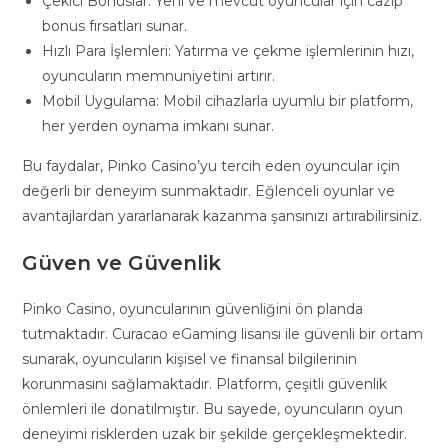
Çekici Bonuslar: Yeni ve mevcut oyuncular için cazip
bonus fırsatları sunar.
Hızlı Para İşlemleri: Yatırma ve çekme işlemlerinin hızı,
oyuncuların memnuniyetini artırır.
Mobil Uygulama: Mobil cihazlarla uyumlu bir platform,
her yerden oynama imkanı sunar.
Bu faydalar, Pinko Casino’yu tercih eden oyuncular için
değerli bir deneyim sunmaktadır. Eğlenceli oyunlar ve
avantajlardan yararlanarak kazanma şansınızı artırabilirsiniz.
Güven ve Güvenlik
Pinko Casino, oyuncularının güvenliğini ön planda
tutmaktadır. Curacao eGaming lisansı ile güvenli bir ortam
sunarak, oyuncuların kişisel ve finansal bilgilerinin
korunmasını sağlamaktadır. Platform, çeşitli güvenlik
önlemleri ile donatılmıştır. Bu sayede, oyuncuların oyun
deneyimi risklerden uzak bir şekilde gerçekleşmektedir.