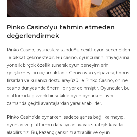
Pinko Casino’yu tahmin etmeden
değerlendirmek
Pinko Casino, oyunculara sunduğu çeşitli oyun seçenekleri
ile dikkat çekmektedir. Bu casino, oyuncuların ihtiyaçlarına
yönelik birçok özellik sunarak oyun deneyimlerini
geliştirmeyi amaçlamaktadır. Geniş oyun yelpazesi, bonus
fırsatları ve kullanıcı dostu arayüzü ile Pinko Casino, online
casino dünyasında önemli bir yer edinmiştir. Oyuncular, bu
platformda güvenli bir şekilde oyun oynarken, aynı
zamanda çeşitli avantajlardan yararlanabilirler.
Pinko Casino’da oynarken, sadece şansa bağlı kalmayıp,
oyunları ve platformu daha iyi anlayarak stratejik kararlar
alabilirsiniz. Bu, kazanç şansınızı artırabilir ve oyun