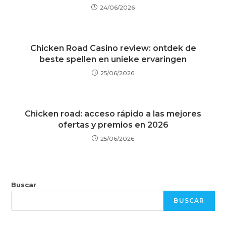
24/06/2026
Chicken Road Сasino review: ontdek de
beste spellen en unieke ervaringen
25/06/2026
Chicken road: acceso rápido a las mejores
ofertas y premios en 2026
25/06/2026
Buscar
BUSCAR