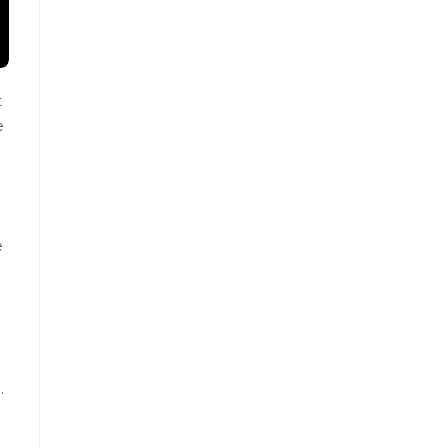
t
e
e
.