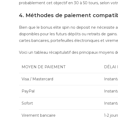
probablement cet objectif en 30 à 50 tours, selon vo
4. Méthodes de paiement compatible
Bien que le bonus elite spin no deposit ne nécessite a
disponibles pour les futurs dépôts ou retraits de gain
cartes bancaires, portefeuilles électroniques et vireme
Voici un tableau récapitulatif des principaux moyens 
MOYEN DE PAIEMENT
DÉLAI
Visa / Mastercard
Instan
PayPal
Instan
Sofort
Instan
Virement bancaire
1‑2 jou