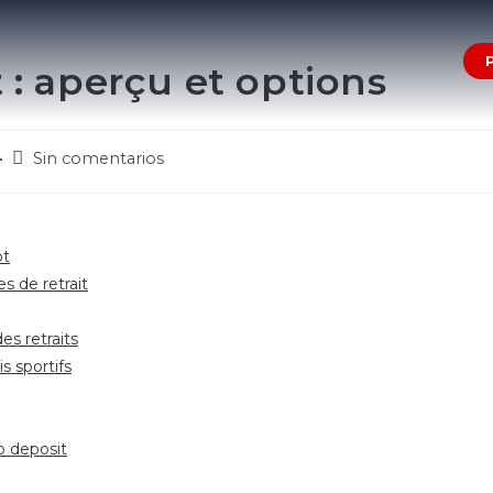
 : aperçu et options
Sin comentarios
ôt
s de retrait
s retraits
is sportifs
o deposit