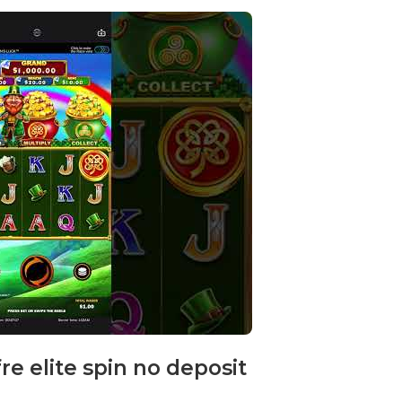
fre elite spin no deposit