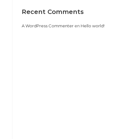
Recent Comments
A WordPress Commenter
en
Hello world!