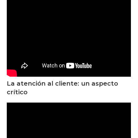
La atención al cliente: un aspecto
crítico