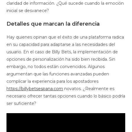
claridad de información. ¿Qué sucede cuando la emoción
inicial se desvanece?
Detalles que marcan la diferencia
Hay quienes opinan que el éxito de una plataforma radica
en su capacidad para adaptarse a las necesidades del
usuario. En el caso de Billy Bets, la implementación de
opciones de personalización ha sido bien recibida. Sin
embargo, no todos están convencidos. Algunos
argumentan que las funciones avanzadas pueden
complicar la experiencia para los apostadores
https://billybetsespana.com
novatos. ¿Realmente es
necesario ofrecer tantas opciones cuando lo básico podría
ser suficiente?