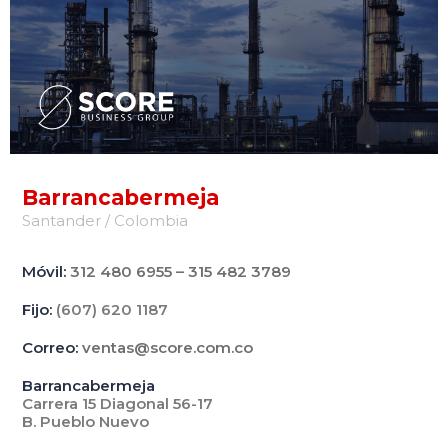
Barrancabermeja
Santander / Colombia
Móvil:
312 480 6955 – 315 482 3789
Fijo:
(607) 620 1187
Correo:
ventas@score.com.co
Barrancabermeja
Carrera 15 Diagonal 56-17
B. Pueblo Nuevo