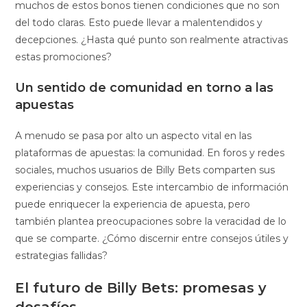
muchos de estos bonos tienen condiciones que no son
del todo claras. Esto puede llevar a malentendidos y
decepciones. ¿Hasta qué punto son realmente atractivas
estas promociones?
Un sentido de comunidad en torno a las
apuestas
A menudo se pasa por alto un aspecto vital en las
plataformas de apuestas: la comunidad. En foros y redes
sociales, muchos usuarios de Billy Bets comparten sus
experiencias y consejos. Este intercambio de información
puede enriquecer la experiencia de apuesta, pero
también plantea preocupaciones sobre la veracidad de lo
que se comparte. ¿Cómo discernir entre consejos útiles y
estrategias fallidas?
El futuro de Billy Bets: promesas y