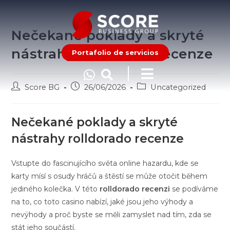
Nečekané poklady a skryté
nástrahy rolldorado recenze
Portafolio de servicios
Score BG
26/06/2026
Uncategorized
Nečekané poklady a skryté
nástrahy rolldorado recenze
Vstupte do fascinujícího světa online hazardu, kde se
karty mísí s osudy hráčů a štěstí se může otočit během
jediného kolečka. V této
rolldorado recenzi
se podíváme
na to, co toto casino nabízí, jaké jsou jeho výhody a
nevýhody a proč byste se měli zamyslet nad tím, zda se
stát jeho součástí.