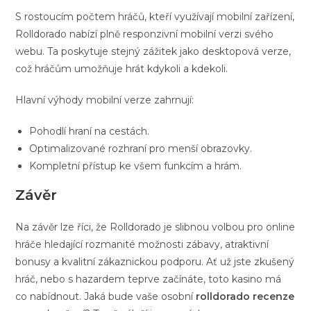
S rostoucím počtem hráčů, kteří využívají mobilní zařízení,
Rolldorado nabízí plně responzivní mobilní verzi svého
webu. Ta poskytuje stejný zážitek jako desktopová verze,
což hráčům umožňuje hrát kdykoli a kdekoli.
Hlavní výhody mobilní verze zahrnují:
Pohodlí hraní na cestách.
Optimalizované rozhraní pro menší obrazovky.
Kompletní přístup ke všem funkcím a hrám.
Závěr
Na závěr lze říci, že Rolldorado je slibnou volbou pro online
hráče hledající rozmanité možnosti zábavy, atraktivní
bonusy a kvalitní zákaznickou podporu. Ať už jste zkušený
hráč, nebo s hazardem teprve začínáte, toto kasino má
co nabídnout. Jaká bude vaše osobní
rolldorado recenze