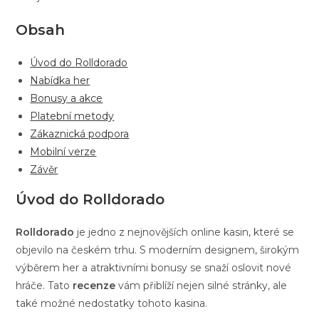
Obsah
Úvod do Rolldorado
Nabídka her
Bonusy a akce
Platební metody
Zákaznická podpora
Mobilní verze
Závěr
Úvod do Rolldorado
Rolldorado
je jedno z nejnovějších online kasin, které se
objevilo na českém trhu. S moderním designem, širokým
výběrem her a atraktivními bonusy se snaží oslovit nové
hráče. Tato
recenze
vám přiblíží nejen silné stránky, ale
také možné nedostatky tohoto kasina.