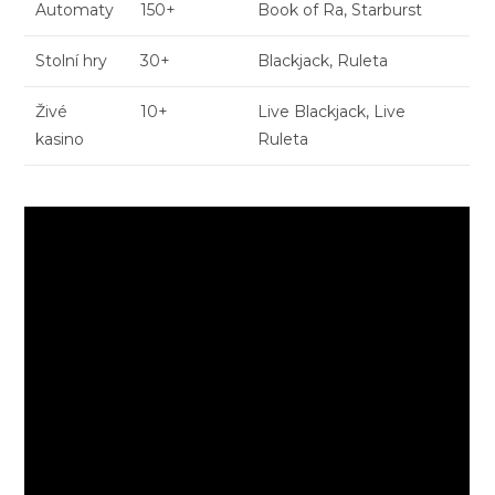
Automaty
150+
Book of Ra, Starburst
Stolní hry
30+
Blackjack, Ruleta
Živé
10+
Live Blackjack, Live
kasino
Ruleta